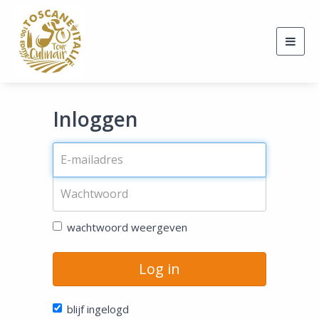
Togg
navig
Inloggen
wachtwoord weergeven
Log in
blijf ingelogd