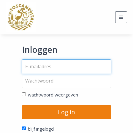
Togg
navig
Inloggen
wachtwoord weergeven
Log in
blijf ingelogd